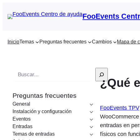
FooEvents Centr
Inicio
Temas
Preguntas frecuentes
Cambios
Mapa de c
B
¿Qué e
u
s
Preguntas frecuentes
c
General
a
FooEvents TPV
Instalación y configuración
r
WooCommerce que
Eventos
e
entradas en per
Entradas
n
físicos con fun
Temas de entradas