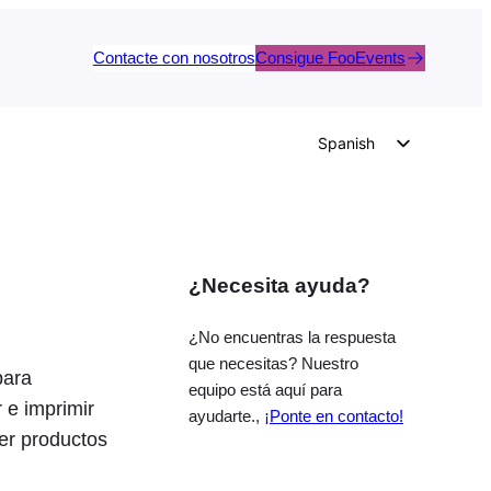
Contacte con nosotros
Consigue FooEvents
Spanish
English
German
Dutch
¿Necesita ayuda?
Italian
Portuguese
¿No encuentras la respuesta
French
que necesitas? Nuestro
para
equipo está aquí para
Polish
 e imprimir
ayudarte.,
¡Ponte en contacto!
Czech
er productos
Greek