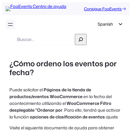
Consigue FooEvents
Spanish
English
Buscar
en
German
Dutch
¿Cómo ordeno los eventos por
Italian
fecha?
Portuguese
French
Puede solicitar el
Páginas de la tienda de
Polish
productos/eventos WooCommerce
en la fecha del
Czech
acontecimiento utilizando el
WooCommerce Filtro
desplegable "Ordenar por
. Para ello, tendrá que activar
Greek
la función
opciones de clasificación de eventos
ajuste.
Visite el siguiente documento de ayuda para obtener