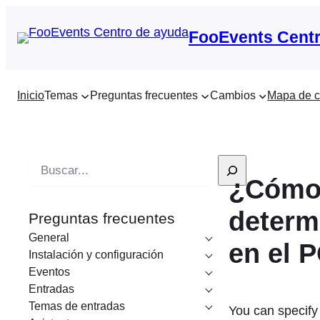
FooEvents Centr
Inicio
Temas
Preguntas frecuentes
Cambios
Mapa de c
B
¿Cómo 
u
s
determ
Preguntas frecuentes
c
General
a
en el 
Instalación y configuración
r
Eventos
e
Entradas
n
Temas de entradas
You can specify