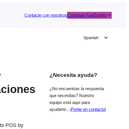
Contacte con nosotros
Consigue FooEvents
Spanish
English
German
Dutch
r
¿Necesita ayuda?
Italian
Portuguese
aciones
¿No encuentras la respuesta
French
que necesitas? Nuestro
equipo está aquí para
Polish
ayudarte.,
¡Ponte en contacto!
Czech
Greek
nts POS by