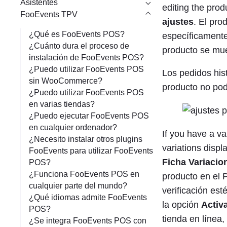
Asistentes
editing the pro
FooEvents TPV
ajustes
. El pr
¿Qué es FooEvents POS?
específicamente
¿Cuánto dura el proceso de
producto se mue
instalación de FooEvents POS?
¿Puedo utilizar FooEvents POS
Los pedidos his
sin WooCommerce?
producto no pod
¿Puedo utilizar FooEvents POS
en varias tiendas?
¿Puedo ejecutar FooEvents POS
en cualquier ordenador?
If you have a va
¿Necesito instalar otros plugins
variations displ
FooEvents para utilizar FooEvents
Ficha Variacio
POS?
¿Funciona FooEvents POS en
producto en el 
cualquier parte del mundo?
verificación es
¿Qué idiomas admite FooEvents
la opción
Activ
POS?
tienda en línea,
¿Se integra FooEvents POS con