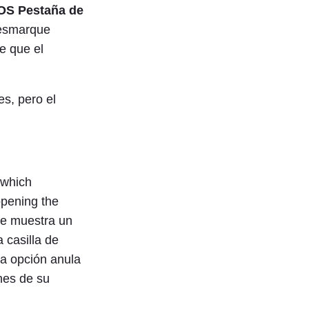
OS Pestaña de
desmarque
e que el
es, pero el
 which
opening the
se muestra un
 casilla de
ta opción anula
ones de su