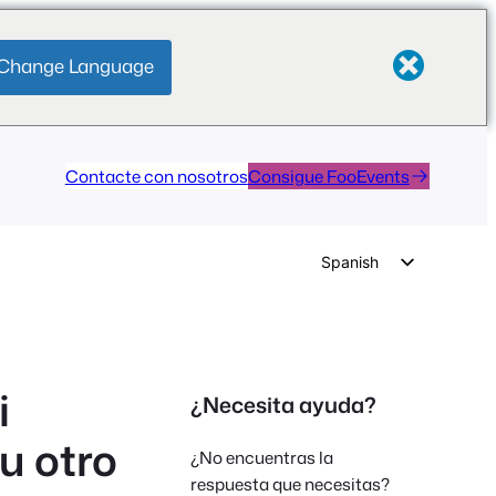
Change Language
Contacte con nosotros
Consigue FooEvents
Spanish
English
German
Dutch
i
¿Necesita ayuda?
Italian
u otro
Portuguese
¿No encuentras la
French
respuesta que necesitas?