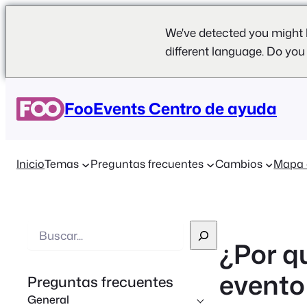
We've detected you might 
different language. Do you
FooEvents Centro de ayuda
Inicio
Temas
Preguntas frecuentes
Cambios
Mapa 
B
¿Por q
u
s
evento
Preguntas frecuentes
c
General
a