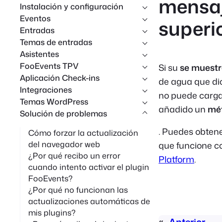
mensaj
Instalación y configuración
r
Eventos
superi
e
Entradas
n
Temas de entradas
Asistentes
FooEvents TPV
Si su
se muestr
Aplicación Check-ins
de agua que d
Integraciones
no puede carga
Temas WordPress
añadido un
mé
Solución de problemas
. Puedes obten
Cómo forzar la actualización
del navegador web
que funcione c
¿Por qué recibo un error
Platform
.
cuando intento activar el plugin
FooEvents?
¿Por qué no funcionan las
actualizaciones automáticas de
mis plugins?
«
Anterior