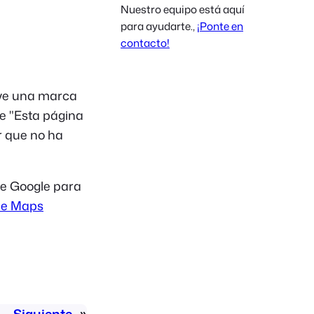
Nuestro equipo está aquí
Polish
para ayudarte.,
¡Ponte en
Czech
contacto!
Greek
 ve una marca
ce
"Esta página
r que no ha
de Google para
le Maps
Siguiente
»