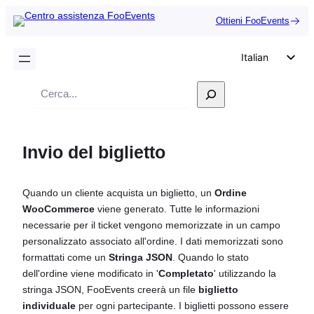
Ottieni FooEvents
Italian
English
Ricerca
German
Dutch
Invio del biglietto
Spanish
Portuguese
Quando un cliente acquista un biglietto, un
Ordine
French
WooCommerce
viene generato. Tutte le informazioni
Polish
necessarie per il ticket vengono memorizzate in un campo
personalizzato associato all'ordine. I dati memorizzati sono
Czech
formattati come un
Stringa JSON
. Quando lo stato
Greek
dell'ordine viene modificato in '
Completato
' utilizzando la
stringa JSON, FooEvents creerà un file
biglietto
individuale
per ogni partecipante. I biglietti possono essere