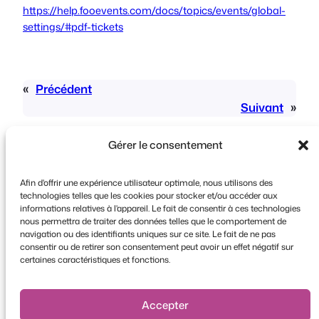
https://help.fooevents.com/docs/topics/events/global-
settings/#pdf-tickets
«
Précédent
Suivant
»
Gérer le consentement
Afin d'offrir une expérience utilisateur optimale, nous utilisons des
technologies telles que les cookies pour stocker et/ou accéder aux
informations relatives à l'appareil. Le fait de consentir à ces technologies
Copyright © 2026 FooEvents. Tous droits
nous permettra de traiter des données telles que le comportement de
navigation ou des identifiants uniques sur ce site. Le fait de ne pas
réservés.
consentir ou de retirer son consentement peut avoir un effet négatif sur
certaines caractéristiques et fonctions.
Déclaration de confidentialité
|
Conditions
générales d'utilisation
|
Clause de non-
responsabilité
Accepter