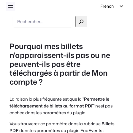
French
English
Recherche
German
Dutch
Pourquoi mes billets
Spanish
n'apparaissent-ils pas ou ne
Italian
peuvent-ils pas être
Portuguese
téléchargés à partir de Mon
Polish
compte ?
Czech
Greek
La raison la plus fréquente est que la "
Permettre le
téléchargement de billets au format PDF
"n'est pas
cochée dans les paramètres du plugin.
Vous trouverez ce paramètre dans la rubrique
Billets
PDF
dans les paramètres du plugin FooEvents :