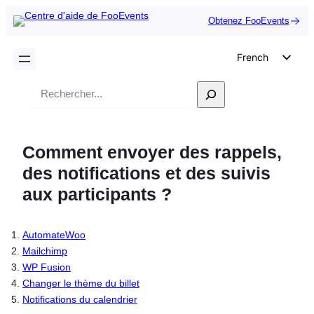
Obtenez FooEvents
French
English
Recherche
German
Dutch
Comment envoyer des rappels,
Spanish
des notifications et des suivis
Italian
aux participants ?
Portuguese
Polish
AutomateWoo
Czech
Mailchimp
Greek
WP Fusion
Changer le thème du billet
Notifications du calendrier