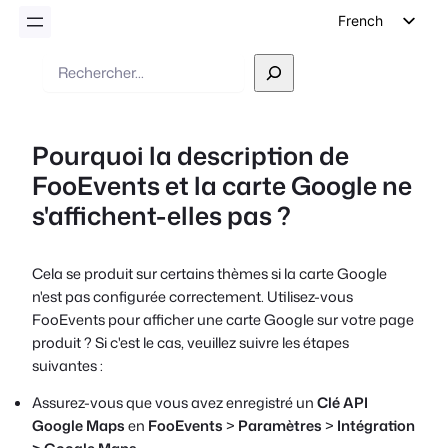
French
English
Recherche
German
Dutch
Pourquoi la description de
Spanish
FooEvents et la carte Google ne
Italian
s'affichent-elles pas ?
Portuguese
Polish
Cela se produit sur certains thèmes si la carte Google
Czech
n'est pas configurée correctement. Utilisez-vous
Greek
FooEvents pour afficher une carte Google sur votre page
produit ? Si c'est le cas, veuillez suivre les étapes
suivantes :
Assurez-vous que vous avez enregistré un
Clé API
Google Maps
en
FooEvents
>
Paramètres
>
Intégration