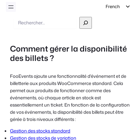
French
English
Recherche
German
Dutch
Comment gérer la disponibilité
Spanish
des billets ?
Italian
Portuguese
FooEvents ajoute une fonctionnalité d'événement et de
Polish
billetterie aux produits WooCommerce standard. Cela
Czech
permet aux produits de fonctionner comme des
événements, où chaque article en stock est
Greek
essentiellement un ticket. En fonction de la configuration
de vos événements, la disponibilité des billets peut être
gérée à trois niveaux différents :
Gestion des stocks standard
Gestion des stocks de variation