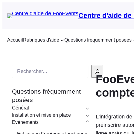
Centre d'aide de
Accueil
Rubriques d'aide
Questions fréquemment posées
R
FooEve
e
c
compte
Questions fréquemment
h
posées
e
Général
r
Installation et mise en place
L'intégration 
c
Evénements
préinscrire aut
h
ligne après qu'i
Est-ce que FooEvents fonctionne