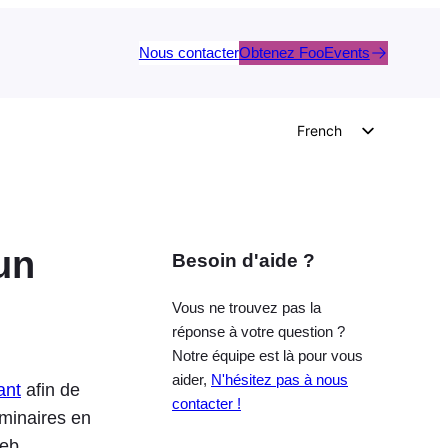
Nous contacter
Obtenez FooEvents
French
English
German
Dutch
un
Besoin d'aide ?
Spanish
Italian
Vous ne trouvez pas la
Portuguese
réponse à votre question ?
Notre équipe est là pour vous
Polish
aider,
N'hésitez pas à nous
ant
afin de
Czech
contacter !
éminaires en
Greek
web.