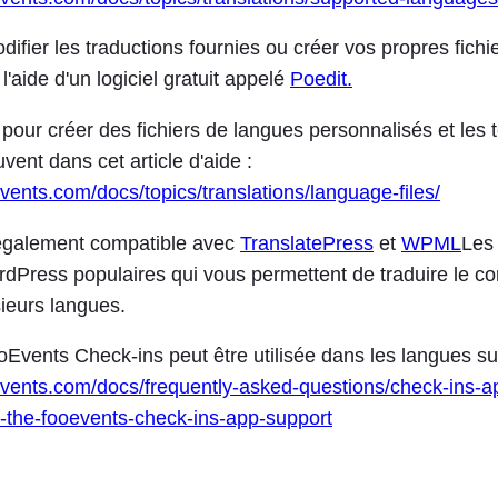
fier les traductions fournies ou créer vos propres fichie
l'aide d'un logiciel gratuit appelé
Poedit.
 pour créer des fichiers de langues personnalisés et les 
uvent dans cet article d'aide :
events.com/docs/topics/translations/language-files/
également compatible avec
TranslatePress
et
WPML
Les
rdPress populaires qui vous permettent de traduire le co
sieurs langues.
oEvents Check-ins peut être utilisée dans les langues su
oevents.com/docs/frequently-asked-questions/check-ins-a
-the-fooevents-check-ins-app-support