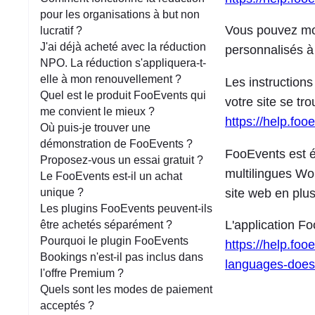
e
pour les organisations à but non
Vous pouvez modi
lucratif ?
J'ai déjà acheté avec la réduction
personnalisés à 
NPO. La réduction s'appliquera-t-
elle à mon renouvellement ?
Les instructions
Quel est le produit FooEvents qui
votre site se tro
me convient le mieux ?
https://help.foo
Où puis-je trouver une
démonstration de FooEvents ?
FooEvents est 
Proposez-vous un essai gratuit ?
multilingues Wo
Le FooEvents est-il un achat
site web en plu
unique ?
Les plugins FooEvents peuvent-ils
L'application Fo
être achetés séparément ?
Pourquoi le plugin FooEvents
https://help.fo
Bookings n'est-il pas inclus dans
languages-does
l'offre Premium ?
Quels sont les modes de paiement
acceptés ?