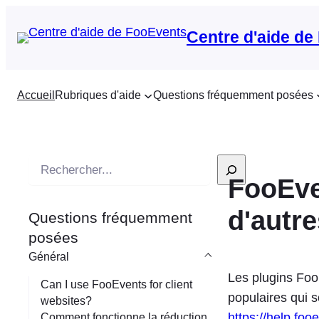
Centre d'aide de
Accueil
Rubriques d'aide
Questions fréquemment posées
R
FooEven
e
c
d'autr
Questions fréquemment
h
posées
e
Général
r
Les plugins FooE
c
Can I use FooEvents for client
populaires qui so
websites?
h
https://help.fo
Comment fonctionne la réduction