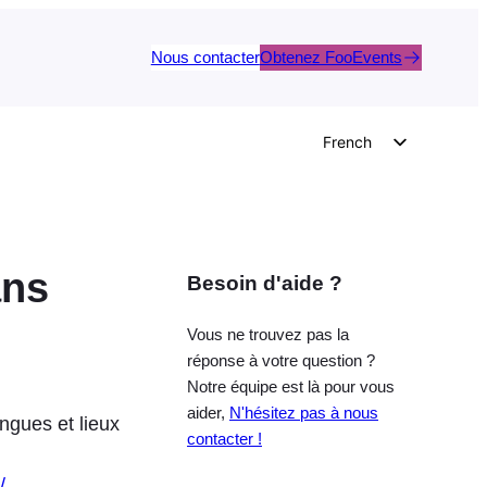
Nous contacter
Obtenez FooEvents
French
English
German
Dutch
ans
Besoin d'aide ?
Spanish
Italian
Vous ne trouvez pas la
Portuguese
réponse à votre question ?
Notre équipe est là pour vous
Polish
aider,
N'hésitez pas à nous
ngues et lieux
Czech
contacter !
Greek
/