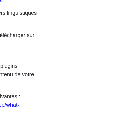
rs linguistiques
télécharger sur
 plugins
ntenu de votre
ivantes :
pp/what-