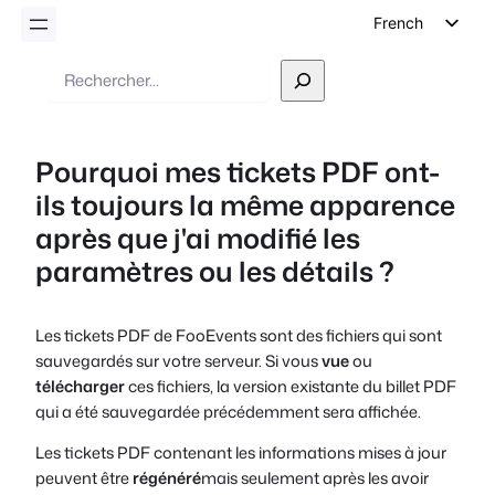
French
English
Recherche
German
Dutch
Pourquoi mes tickets PDF ont-
Spanish
ils toujours la même apparence
Italian
après que j'ai modifié les
Portuguese
paramètres ou les détails ?
Polish
Czech
Les tickets PDF de FooEvents sont des fichiers qui sont
Greek
sauvegardés sur votre serveur. Si vous
vue
ou
télécharger
ces fichiers, la version existante du billet PDF
qui a été sauvegardée précédemment sera affichée.
Les tickets PDF contenant les informations mises à jour
peuvent être
régénéré
mais seulement après les avoir