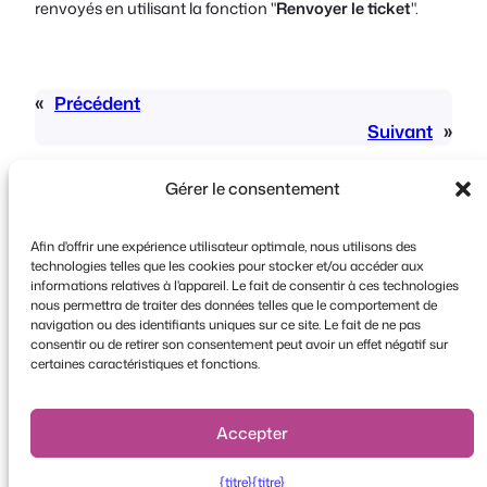
renvoyés en utilisant la fonction "
Renvoyer le ticket
".
«
Précédent
Suivant
»
Gérer le consentement
Afin d'offrir une expérience utilisateur optimale, nous utilisons des
technologies telles que les cookies pour stocker et/ou accéder aux
informations relatives à l'appareil. Le fait de consentir à ces technologies
Copyright © 2026 FooEvents. Tous droits
nous permettra de traiter des données telles que le comportement de
navigation ou des identifiants uniques sur ce site. Le fait de ne pas
réservés.
consentir ou de retirer son consentement peut avoir un effet négatif sur
certaines caractéristiques et fonctions.
Déclaration de confidentialité
|
Conditions
générales d'utilisation
|
Clause de non-
responsabilité
Accepter
{titre}
{titre}