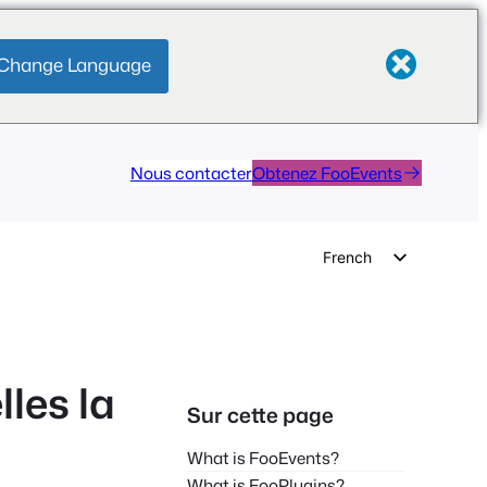
Change Language
Nous contacter
Obtenez FooEvents
French
English
German
Dutch
les la
Spanish
Sur cette page
Italian
What is FooEvents?
Portuguese
What is FooPlugins?