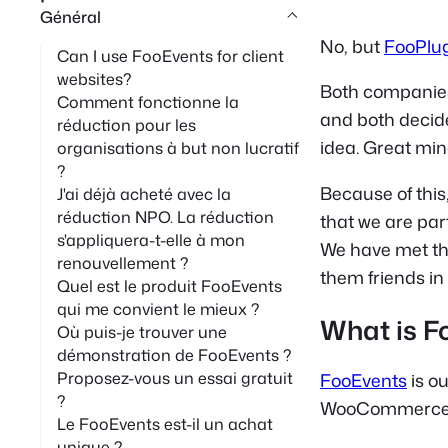
Général
r
No, but
FooPlu
c
Can I use FooEvents for client
websites?
h
Both companies
Comment fonctionne la
e
and both decide
réduction pour les
idea. Great mind
organisations à but non lucratif
?
Because of thi
J'ai déjà acheté avec la
réduction NPO. La réduction
that we are par
s'appliquera-t-elle à mon
We have met th
renouvellement ?
them friends i
Quel est le produit FooEvents
qui me convient le mieux ?
What is F
Où puis-je trouver une
démonstration de FooEvents ?
Proposez-vous un essai gratuit
FooEvents
is ou
?
WooCommerce
Le FooEvents est-il un achat
unique ?