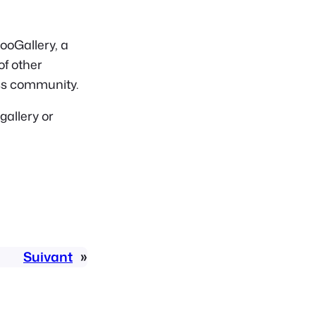
ooGallery, a
of other
ss community.
gallery or
Suivant
»