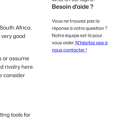
Besoin d'aide ?
Polish
Czech
Vous ne trouvez pas la
Greek
South Africa,
réponse à votre question ?
Notre équipe est là pour
a very good
vous aider,
N'hésitez pas à
nous contacter !
s or assume
 rivalry here.
e consider
ing tools for