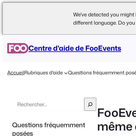
We've detected you might 
different language. Do you
Centre d'aide de FooEvents
Accueil
Rubriques d'aide
Questions fréquemment pos
R
FooEve
e
c
même e
Questions fréquemment
h
posées
e