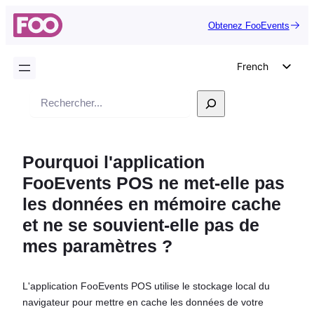
Obtenez FooEvents
French
English
Recherche
German
Dutch
Pourquoi l'application
Spanish
FooEvents POS ne met-elle pas
Italian
les données en mémoire cache
Portuguese
et ne se souvient-elle pas de
Polish
mes paramètres ?
Czech
Greek
L'application FooEvents POS utilise le stockage local du
navigateur pour mettre en cache les données de votre