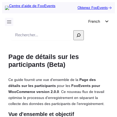
Obtenez FooEvents
French
English
Recherche
German
Dutch
Page de détails sur les
Spanish
participants (Beta)
Italian
Portuguese
Ce guide fournit une vue d'ensemble de la
Page des
Polish
détails sur les participants
pour les
FooEvents pour
Czech
WooCommerce version 2.0.0
. Ce nouveau flux de travail
optimise le processus d'enregistrement en séparant la
Greek
collecte des données des participants de l'enregistrement.
Vue d'ensemble et objectif