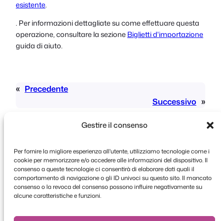
esistente
.
. Per informazioni dettagliate su come effettuare questa
operazione, consultare la sezione
Biglietti d'importazione
guida di aiuto.
«
Precedente
Successivo
»
Gestire il consenso
Per fornire la migliore esperienza all'utente, utilizziamo tecnologie come i
cookie per memorizzare e/o accedere alle informazioni del dispositivo. Il
consenso a queste tecnologie ci consentirà di elaborare dati quali il
comportamento di navigazione o gli ID univoci su questo sito. Il mancato
Copyright © 2026 FooEvents. Tutti i diritti
consenso o la revoca del consenso possono influire negativamente su
riservati.
alcune caratteristiche e funzioni.
Dichiarazione sulla privacy
|
Termini e