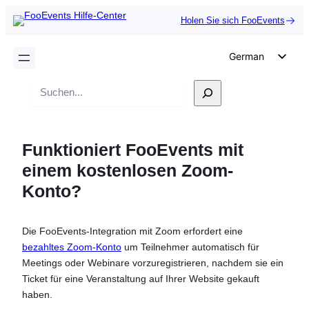
Holen Sie sich FooEvents
German
English
Suche
Dutch
Spanish
Funktioniert FooEvents mit
Italian
einem kostenlosen Zoom-
Portuguese
Konto?
French
Polish
Die FooEvents-Integration mit Zoom erfordert eine
Czech
bezahltes Zoom-Konto
um Teilnehmer automatisch für
Greek
Meetings oder Webinare vorzuregistrieren, nachdem sie ein
Ticket für eine Veranstaltung auf Ihrer Website gekauft
haben.