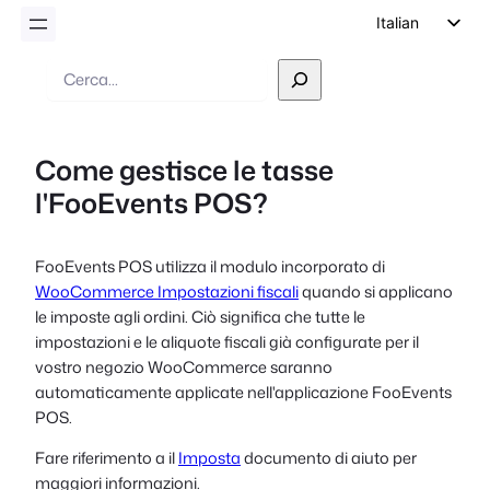
Italian
English
Ricerca
German
Dutch
Come gestisce le tasse
Spanish
l'FooEvents POS?
Portuguese
French
FooEvents POS utilizza il modulo incorporato di
Polish
WooCommerce Impostazioni fiscali
quando si applicano
Czech
le imposte agli ordini. Ciò significa che tutte le
impostazioni e le aliquote fiscali già configurate per il
Greek
vostro negozio WooCommerce saranno
automaticamente applicate nell'applicazione FooEvents
POS.
Fare riferimento a
il
Imposta
documento di aiuto
per
maggiori informazioni.