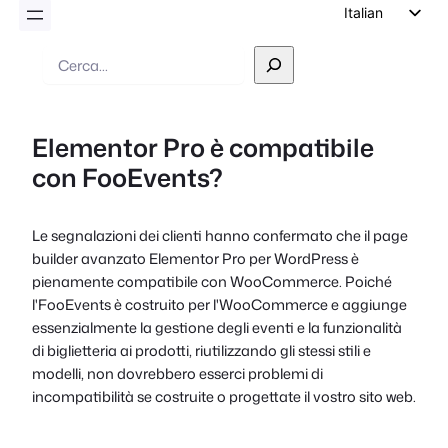
Italian
English
Ricerca
German
Dutch
Elementor Pro è compatibile
Spanish
con FooEvents?
Portuguese
French
Le segnalazioni dei clienti hanno confermato che il page
Polish
builder avanzato Elementor Pro per WordPress è
Czech
pienamente compatibile con WooCommerce. Poiché
l'FooEvents è costruito per l'WooCommerce e aggiunge
Greek
essenzialmente la gestione degli eventi e la funzionalità
di biglietteria ai prodotti, riutilizzando gli stessi stili e
modelli, non dovrebbero esserci problemi di
incompatibilità se costruite o progettate il vostro sito web.