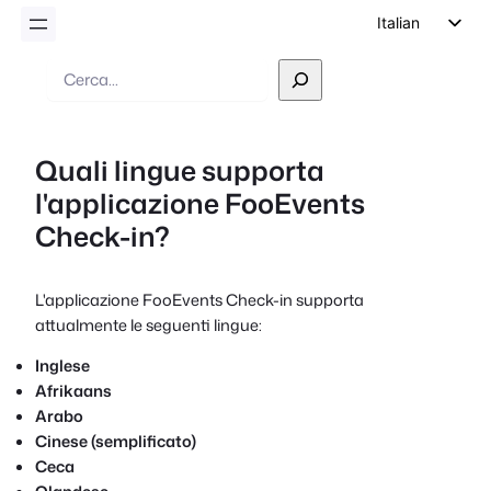
Italian
English
Ricerca
German
Dutch
Quali lingue supporta
Spanish
l'applicazione FooEvents
Portuguese
Check-in?
French
Polish
L'applicazione FooEvents Check-in supporta
Czech
attualmente le seguenti lingue:
Greek
Inglese
Afrikaans
Arabo
Cinese (semplificato)
Ceca