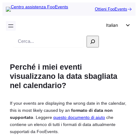
Ottieni FooEvents
Italian
English
Ricerca
German
Dutch
Perché i miei eventi
Spanish
visualizzano la data sbagliata
Portuguese
nel calendario?
French
Polish
If your events are displaying the wrong date in the calendar,
Czech
this is most likely caused by an
formato di data non
Greek
supportato
. Leggere
questo documento di aiuto
che
contiene un elenco di tutti i formati di data attualmente
supportati da FooEvents.