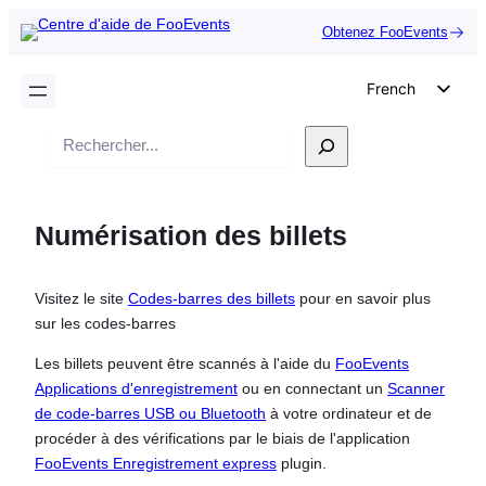
Obtenez FooEvents
French
English
Recherche
German
Dutch
Numérisation des billets
Spanish
Italian
Visitez le site
Codes-barres des billets
pour en savoir plus
Portuguese
sur les codes-barres
Polish
Les billets peuvent être scannés à l'aide du
FooEvents
Czech
Applications d'enregistrement
ou en connectant un
Scanner
Greek
de code-barres USB ou Bluetooth
à votre ordinateur et de
procéder à des vérifications par le biais de l'application
FooEvents Enregistrement express
plugin.