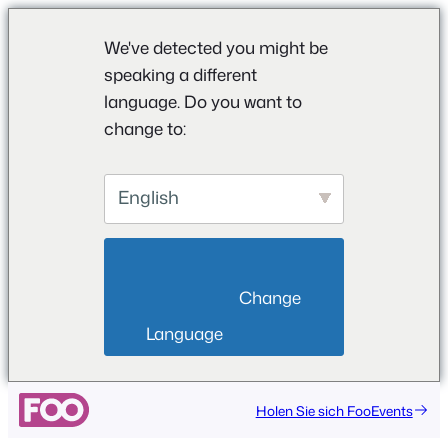
We've detected you might be
speaking a different
language. Do you want to
change to:
English
                        Change 
Language                    
Holen Sie sich FooEvents