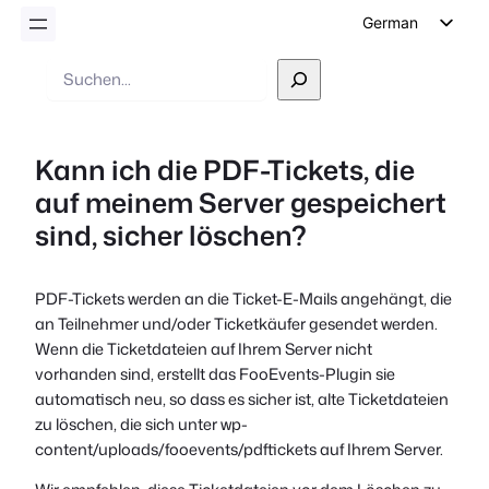
German
English
Suche
Dutch
Spanish
Kann ich die PDF-Tickets, die
Italian
auf meinem Server gespeichert
Portuguese
sind, sicher löschen?
French
Polish
PDF-Tickets werden an die Ticket-E-Mails angehängt, die
Czech
an Teilnehmer und/oder Ticketkäufer gesendet werden.
Greek
Wenn die Ticketdateien auf Ihrem Server nicht
vorhanden sind, erstellt das FooEvents-Plugin sie
automatisch neu, so dass es sicher ist, alte Ticketdateien
zu löschen, die sich unter
wp-
content/uploads/fooevents/pdftickets
auf Ihrem Server.