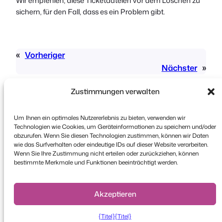
Wir empfehlen, diese Ticketdateien vor dem Löschen zu
sichern, für den Fall, dass es ein Problem gibt.
«
Vorheriger
Nächster
»
Zustimmungen verwalten
Um Ihnen ein optimales Nutzererlebnis zu bieten, verwenden wir
Technologien wie Cookies, um Geräteinformationen zu speichern und/oder
abzurufen. Wenn Sie diesen Technologien zustimmen, können wir Daten
wie das Surfverhalten oder eindeutige IDs auf dieser Website verarbeiten.
Urheberrecht © 2026 FooEvents. Alle Rechte
Wenn Sie Ihre Zustimmung nicht erteilen oder zurückziehen, können
vorbehalten.
bestimmte Merkmale und Funktionen beeinträchtigt werden.
Erklärung zum Datenschutz
|
Bedingungen und
Konditionen
|
Haftungsausschluss
Akzeptieren
{Titel}
{Titel}