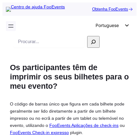
Obtenha FooEvents
Portuguese
English
Pesquisar
German
Dutch
Os participantes têm de
Spanish
imprimir os seus bilhetes para o
Italian
meu evento?
French
Polish
O código de barras único que figura em cada bilhete pode
Czech
geralmente ser lido diretamente a partir de um bilhete
Greek
impresso ou no ecrã a partir de um tablet ou telemóvel no
evento, utilizando o
FooEvents Aplicações de check-ins
ou
FooEvents Check-in expresso
plugin.