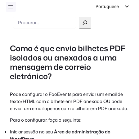
Portuguese
English
Pesquisar
German
Dutch
Como é que envio bilhetes PDF
Spanish
isolados ou anexados a uma
Italian
mensagem de correio
French
eletrónico?
Polish
Czech
Pode configurar o FooEvents para enviar um email de
Greek
texto/HTML com o bilhete em PDF anexado OU pode
enviar um email apenas com o bilhete em PDF anexado.
Para o configurar, faça o seguinte:
Iniciar sessão no seu
Área de administração do
WordPress