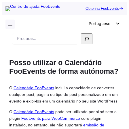
Obtenha FooEvents
Portuguese
English
Pesquisar
German
Dutch
Posso utilizar o Calendário
Spanish
FooEvents de forma autónoma?
Italian
French
O
Calendário FooEvents
inclui a capacidade de converter
Polish
qualquer post, página ou tipo de post personalizado em um
Czech
evento e exibi-los em um calendário no seu site WordPress.
Greek
O
Calendário FooEvents
pode ser utilizado por si só sem o
plugin
FooEvents para WooCommerce
core plugin
instalado, no entanto, ele não suportará
emissão de