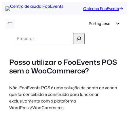
Obtenha FooEvents
Portuguese
English
Pesquisar
German
Dutch
Posso utilizar o FooEvents POS
Spanish
sem o WooCommerce?
Italian
French
Não. FooEvents POS é uma solução de ponto de venda
Polish
que foi concebida e construída para funcionar
Czech
exclusivamente com a plataforma
WordPress/WooCommerce.
Greek