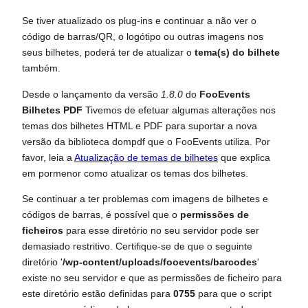
Se tiver atualizado os plug-ins e continuar a não ver o
código de barras/QR, o logótipo ou outras imagens nos
seus bilhetes, poderá ter de atualizar o
tema(s) do bilhete
também.
Desde o lançamento da versão
1.8.0
do
FooEvents
Bilhetes PDF
Tivemos de efetuar algumas alterações nos
temas dos bilhetes HTML e PDF para suportar a nova
versão da biblioteca dompdf que o FooEvents utiliza. Por
favor, leia a
Atualização de temas de bilhetes
que explica
em pormenor como atualizar os temas dos bilhetes.
Se continuar a ter problemas com imagens de bilhetes e
códigos de barras, é possível que o
permissões de
ficheiros
para esse diretório no seu servidor pode ser
demasiado restritivo. Certifique-se de que o seguinte
diretório '
/wp-content/uploads/fooevents/barcodes
'
existe no seu servidor e que as permissões de ficheiro para
este diretório estão definidas para
0755
para que o script