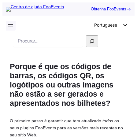
Obtenha FooEvents
Portuguese
English
Pesquisar
German
Dutch
Porque é que os códigos de
Spanish
barras, os códigos QR, os
Italian
logótipos ou outras imagens
French
não estão a ser gerados e
Polish
apresentados nos bilhetes?
Czech
Greek
O primeiro passo é garantir que tem atualizado
todos
os
seus plugins FooEvents para as versões mais recentes no
seu sítio Web.