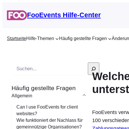
FooEvents Hilfe-Center
Startseite
Hilfe-Themen
Häufig gestellte Fragen
Änderun
S
Welche
u
c
unters
Häufig gestellte Fragen
h
Allgemein
e
Can I use FooEvents for client
FooEvents verw
websites?
100 verschieden
Wie funktioniert der Nachlass für
gemeinnützige Organisationen?
Zahlungsgatew