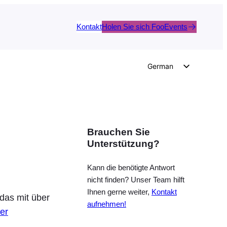
Kontakt
Holen Sie sich FooEvents
German
English
Dutch
Spanish
Brauchen Sie
Italian
Unterstützung?
Portuguese
French
Kann die benötigte Antwort
nicht finden? Unser Team hilft
Polish
Ihnen gerne weiter,
Kontakt
das mit über
Czech
aufnehmen!
ler
Greek