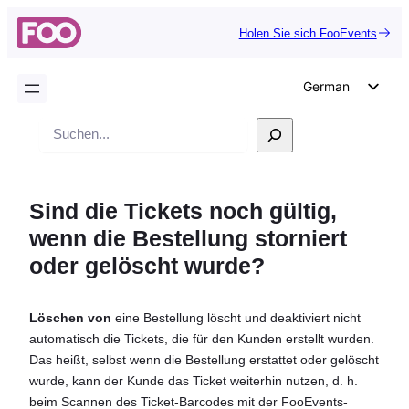
Holen Sie sich FooEvents
German
English
Suche
Dutch
Spanish
Sind die Tickets noch gültig,
Italian
wenn die Bestellung storniert
Portuguese
oder gelöscht wurde?
French
Polish
Löschen von
eine Bestellung löscht und deaktiviert nicht
Czech
automatisch die Tickets, die für den Kunden erstellt wurden.
Greek
Das heißt, selbst wenn die Bestellung erstattet oder gelöscht
wurde, kann der Kunde das Ticket weiterhin nutzen, d. h.
beim Scannen des Ticket-Barcodes mit der FooEvents-