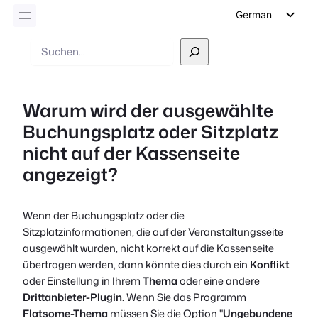
German
English
Suche
Dutch
Spanish
Warum wird der ausgewählte
Italian
Buchungsplatz oder Sitzplatz
Portuguese
nicht auf der Kassenseite
French
angezeigt?
Polish
Czech
Wenn der Buchungsplatz oder die
Greek
Sitzplatzinformationen, die auf der Veranstaltungsseite
ausgewählt wurden, nicht korrekt auf die Kassenseite
übertragen werden, dann könnte dies durch ein
Konflikt
oder Einstellung in Ihrem
Thema
oder eine andere
Drittanbieter-Plugin
. Wenn Sie das Programm
Flatsome-Thema
müssen Sie die Option "
Ungebundene