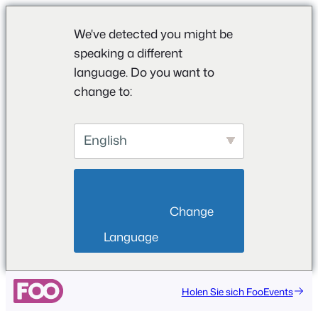
We've detected you might be
speaking a different
language. Do you want to
change to:
English
                        Change 
Language                    
Holen Sie sich FooEvents