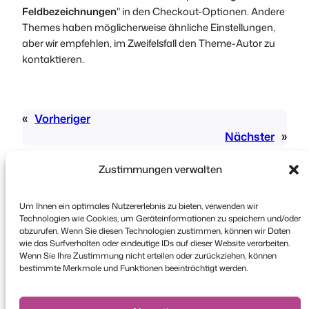
Feldbezeichnungen
" in den Checkout-Optionen. Andere
Themes haben möglicherweise ähnliche Einstellungen,
aber wir empfehlen, im Zweifelsfall den Theme-Autor zu
kontaktieren.
«
Vorheriger
Nächster
»
Zustimmungen verwalten
Um Ihnen ein optimales Nutzererlebnis zu bieten, verwenden wir
Technologien wie Cookies, um Geräteinformationen zu speichern und/oder
abzurufen. Wenn Sie diesen Technologien zustimmen, können wir Daten
wie das Surfverhalten oder eindeutige IDs auf dieser Website verarbeiten.
Urheberrecht © 2026 FooEvents. Alle Rechte
Wenn Sie Ihre Zustimmung nicht erteilen oder zurückziehen, können
vorbehalten.
bestimmte Merkmale und Funktionen beeinträchtigt werden.
Erklärung zum Datenschutz
|
Bedingungen und
Konditionen
|
Haftungsausschluss