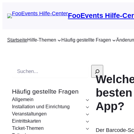
FooEvents Hilfe-Ce
Startseite
Hilfe-Themen
Häufig gestellte Fragen
Änderun
S
Welche
u
c
besten
Häufig gestellte Fragen
h
Allgemein
e
App?
Installation und Einrichtung
Veranstaltungen
Eintrittskarten
Ticket-Themen
Der Barcode-Sc