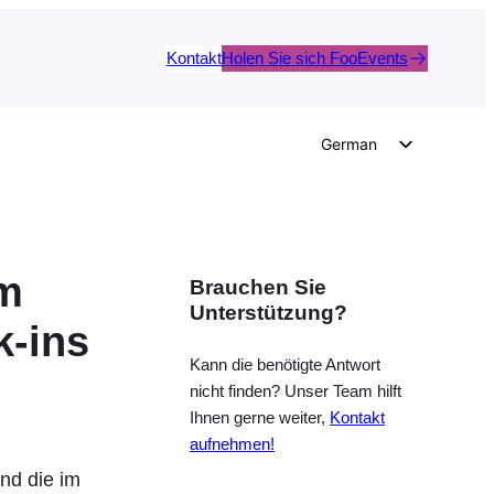
Kontakt
Holen Sie sich FooEvents
German
English
Dutch
Spanish
am
Brauchen Sie
Italian
Unterstützung?
Portuguese
k-ins
French
Kann die benötigte Antwort
nicht finden? Unser Team hilft
Polish
Ihnen gerne weiter,
Kontakt
Czech
aufnehmen!
Greek
nd die im