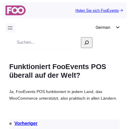
Holen Sie sich FooEvents
German
English
Suche
Dutch
Spanish
Funktioniert FooEvents POS
Italian
überall auf der Welt?
Portuguese
French
Ja, FooEvents POS funktioniert in jedem Land, das
Polish
WooCommerce unterstützt, also praktisch in allen Ländern.
Czech
Greek
«
Vorheriger