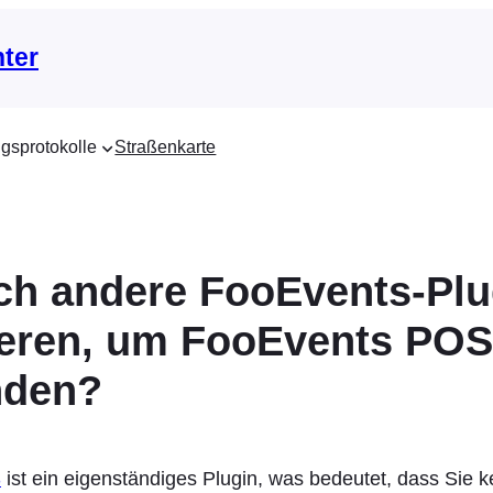
nter
gsprotokolle
Straßenkarte
ch andere FooEvents-Plu
lieren, um FooEvents POS
nden?
S
ist ein eigenständiges Plugin, was bedeutet, dass Sie k