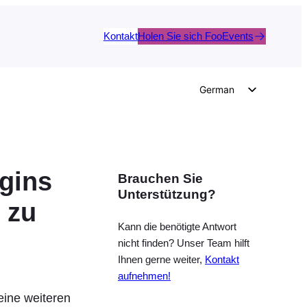
Kontakt
Holen Sie sich FooEvents
German
English
Dutch
Spanish
gins
Brauchen Sie
Italian
Unterstützung?
Portuguese
 zu
French
Kann die benötigte Antwort
nicht finden? Unser Team hilft
Polish
Ihnen gerne weiter,
Kontakt
Czech
aufnehmen!
Greek
eine weiteren