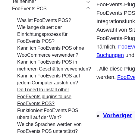
Teilnehmer
FooEvents-Plugi
FooEvents POS
FooEvents POS-
Was ist FooEvents POS?
Integrationsfun
Wie lange dauert der
Auswahl von Si
Einrichtungsprozess für
FooEvents-Plugin
FooEvents POS?
nämlich,
FooEv
Kann ich FooEvents POS ohne
Buchungen
un
WooCommerce verwenden?
Kann ich FooEvents POS in
. Alle diese Pl
mehreren Geschäften verwenden?
Kann ich FooEvents POS auf
werden.
FooEve
jedem Computer ausführen?
Do I need to install other
FooEvents plugins to use
FooEvents POS?
Funktioniert FooEvents POS
«
Vorheriger
überall auf der Welt?
Welche Sprachen werden von
FooEvents POS unterstützt?