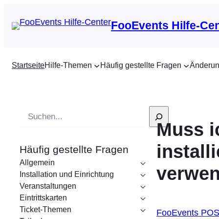
FooEvents Hilfe-Ce
Startseite
Hilfe-Themen
Häufig gestellte Fragen
Änderun
S
Muss i
u
c
instal
Häufig gestellte Fragen
h
Allgemein
e
verwe
Installation und Einrichtung
Veranstaltungen
Eintrittskarten
Ticket-Themen
FooEvents PO