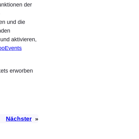
unktionen der
-
en und die
nden
und aktivieren,
ooEvents
akets erworben
Nächster
»