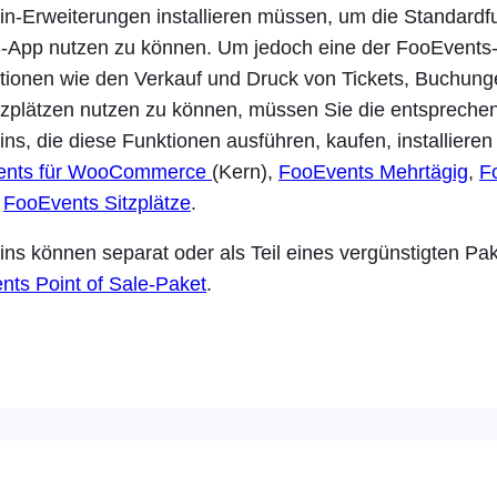
n-Erweiterungen installieren müssen, um die Standardf
App nutzen zu können. Um jedoch eine der FooEvents
ktionen wie den Verkauf und Druck von Tickets, Buchung
tzplätzen nutzen zu können, müssen Sie die entspreche
s, die diese Funktionen ausführen, kaufen, installieren 
ents für WooCommerce
(Kern),
FooEvents Mehrtägig
,
F
d
FooEvents Sitzplätze
.
ugins können separat oder als Teil eines vergünstigten P
nts Point of Sale-Paket
.