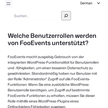
German
English
Suche
Dutch
Spanish
Welche Benutzerrollen werden
Italian
von FooEvents unterstützt?
Portuguese
French
FooEvents macht ausgiebig Gebrauch von der
Polish
integrierten WordPress-Funktionalität für Benutzerrollen
Czech
und -fähigkeiten, um einen besseren Datenschutz zu
gewährleisten. Standardmäßig haben nur Benutzer mit
Greek
der Rolle "Administrator" Zugriff auf alle FooEvents-
Funktionen. Wenn Sie eine zusätzliche WordPress-
Benutzerrolle benötigen, um Zugriff auf bestimmte
FooEvents-Funktionen zu erhalten, müssen Sie dieser
Rolle mithilfe eines WordPress-Plugins eines
Drittanbieters Fähigkeiten zuweisen.