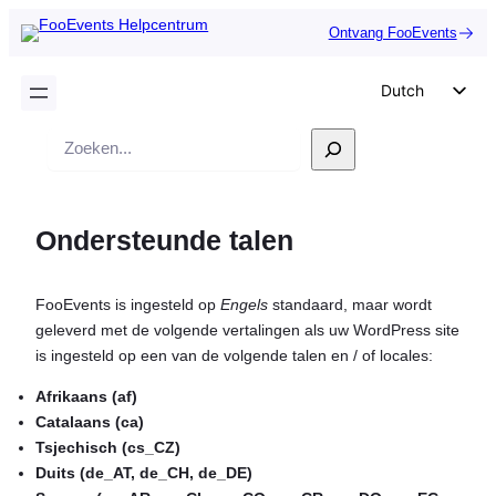
Ontvang FooEvents
Dutch
English
Zoek
German
op
Spanish
Ondersteunde talen
Italian
Portuguese
FooEvents is ingesteld op
Engels
standaard, maar wordt
French
geleverd met de volgende vertalingen als uw WordPress site
Polish
is ingesteld op een van de volgende talen en / of locales:
Czech
Afrikaans (af)
Greek
Catalaans (ca)
Tsjechisch (cs_CZ)
Duits (de_AT, de_CH, de_DE)