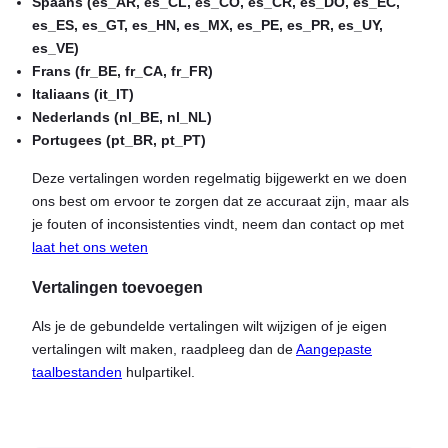
Spaans (es_AR, es_CL, es_CO, es_CR, es_DO, es_EC,
es_ES, es_GT, es_HN, es_MX, es_PE, es_PR, es_UY,
es_VE)
Frans (fr_BE, fr_CA, fr_FR)
Italiaans (it_IT)
Nederlands (nl_BE, nl_NL)
Portugees (pt_BR, pt_PT)
Deze vertalingen worden regelmatig bijgewerkt en we doen
ons best om ervoor te zorgen dat ze accuraat zijn, maar als
je fouten of inconsistenties vindt, neem dan contact op met
laat het ons weten
Vertalingen toevoegen
Als je de gebundelde vertalingen wilt wijzigen of je eigen
vertalingen wilt maken, raadpleeg dan de
Aangepaste
taalbestanden
hulpartikel.