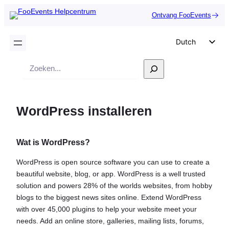
Ontvang FooEvents
Dutch
English
Zoek
German
op
Spanish
WordPress installeren
Italian
Portuguese
Wat is WordPress?
French
Polish
WordPress is open source software you can use to create a
beautiful website, blog, or app. WordPress is a well trusted
Czech
solution and powers 28% of the worlds websites, from hobby
Greek
blogs to the biggest news sites online. Extend WordPress
with over 45,000 plugins to help your website meet your
needs. Add an online store, galleries, mailing lists, forums,