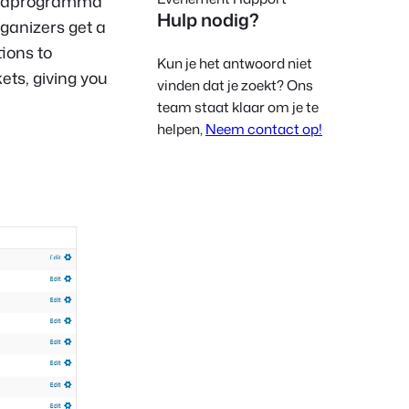
oofdprogramma
Hulp nodig?
Polish
rganizers get a
Czech
tions to
Kun je het antwoord niet
ets, giving you
Greek
vinden dat je zoekt? Ons
team staat klaar om je te
helpen,
Neem contact op!