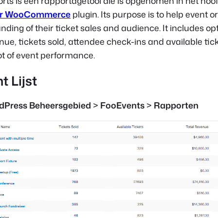
rts is een rapportagetool die is opgenomen in het h
or WooCommerce
plugin. Its purpose is to help event o
nding of their ticket sales and audience. It includes op
nue, tickets sold, attendee check-ins and available tick
t of event performance.
 Lijst
dPress Beheersgebied
>
FooEvents
>
Rapporten