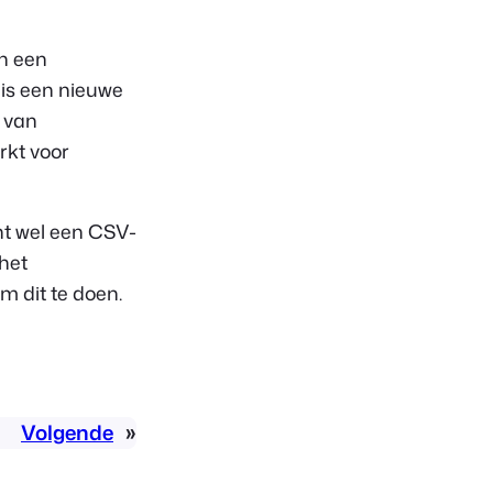
an een
 is een nieuwe
 van
rkt voor
nt wel een CSV-
het
m dit te doen.
Volgende
»