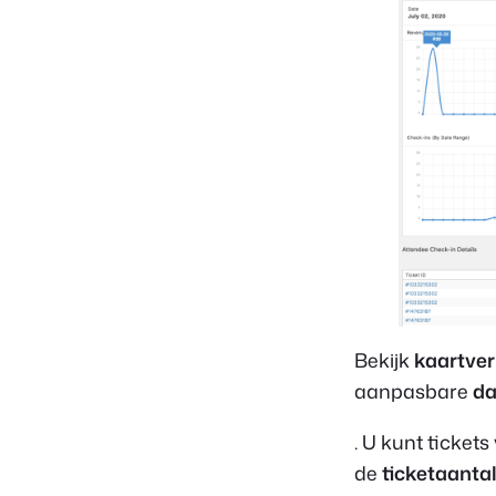
Bekijk
kaartve
aanpasbare
da
. U kunt ticket
de
ticketaanta