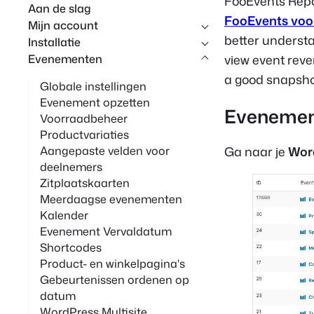
FooEvents Repo
Aan de slag
p
FooEvents vo
Mijn account
better understa
Installatie
Evenementen
view event reve
a good snapsho
Globale instellingen
Evenement opzetten
Evenement
Voorraadbeheer
Productvariaties
Ga naar je
Wor
Aangepaste velden voor
deelnemers
Zitplaatskaarten
Meerdaagse evenementen
Kalender
Evenement Vervaldatum
Shortcodes
Product- en winkelpagina's
Gebeurtenissen ordenen op
datum
WordPress Multisite