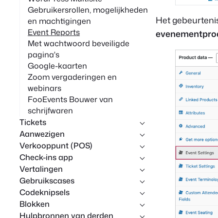
Gebruikersrollen, mogelijkheden
Het gebeurteni
en machtigingen
Event Reports
evenementpro
Met wachtwoord beveiligde
pagina's
Google-kaarten
Zoom vergaderingen en
webinars
FooEvents Bouwer van
schrijfwaren
Tickets
Aanwezigen
Verkooppunt (POS)
Check-ins app
Vertalingen
Gebruikscases
Codeknipsels
Blokken
Hulpbronnen van derden