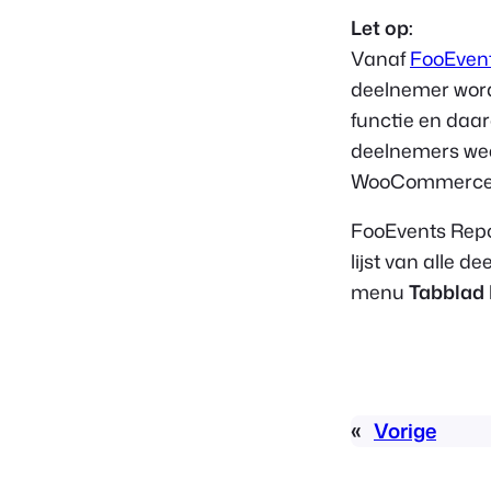
Let op:
Vanaf
FooEvent
deelnemer wordt
functie en daa
deelnemers wee
WooCommerce ve
FooEvents Repo
lijst van alle 
menu
Tabblad
«
Vorige