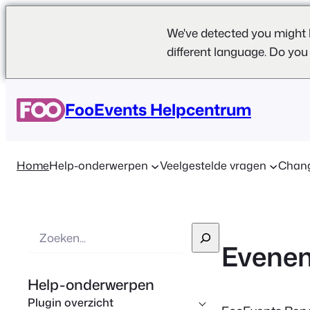
We've detected you might 
different language. Do you
FooEvents Helpcentrum
Home
Help-onderwerpen
Veelgestelde vragen
Chan
Z
Evene
o
e
Help-onderwerpen
k
Plugin overzicht
o