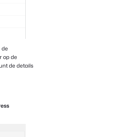
p de
r op de
unt de details
ess