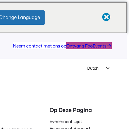
Change Language
Neem contact met ons op
Ontvang FooEvents
Dutch
English
German
Spanish
Italian
Op Deze Pagina
Portuguese
Evenement Lijst
French
Evenement Rapport