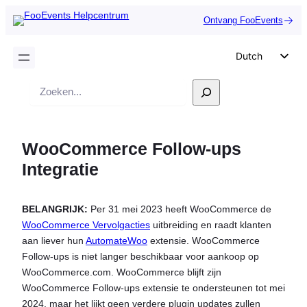
Ontvang FooEvents
Dutch
English
Zoek
German
op
Spanish
WooCommerce Follow-ups
Italian
Integratie
Portuguese
French
BELANGRIJK:
Per 31 mei 2023 heeft WooCommerce de
Polish
WooCommerce Vervolgacties
uitbreiding en raadt klanten
Czech
aan liever hun
AutomateWoo
extensie. WooCommerce
Follow-ups is niet langer beschikbaar voor aankoop op
Greek
WooCommerce.com. WooCommerce blijft zijn
WooCommerce Follow-ups extensie te ondersteunen tot mei
2024, maar het lijkt geen verdere plugin updates zullen