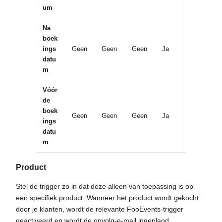
um
Na
boek
ings
Geen
Geen
Geen
Ja
datu
m
Vóór
de
boek
Geen
Geen
Geen
Ja
ings
datu
m
Product
Stel de trigger zo in dat deze alleen van toepassing is op
een specifiek product. Wanneer het product wordt gekocht
door je klanten, wordt de relevante FooEvents-trigger
geactiveerd en wordt de opvolg-e-mail ingepland.