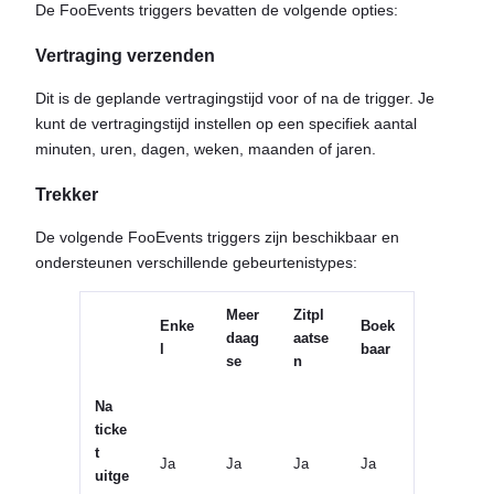
De FooEvents triggers bevatten de volgende opties:
Vertraging verzenden
Dit is de geplande vertragingstijd voor of na de trigger. Je
kunt de vertragingstijd instellen op een specifiek aantal
minuten, uren, dagen, weken, maanden of jaren.
Trekker
De volgende FooEvents triggers zijn beschikbaar en
ondersteunen verschillende gebeurtenistypes:
Meer
Zitpl
Enke
Boek
daag
aatse
l
baar
se
n
Na
ticke
t
Ja
Ja
Ja
Ja
uitge