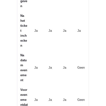
geve
n
Na
het
ticke
t
Ja
Ja
Ja
Ja
inch
ecke
n
Na
datu
m
Ja
Ja
Ja
Geen
even
eme
nt
Voor
even
eme
Ja
Ja
Ja
Geen
ntdat