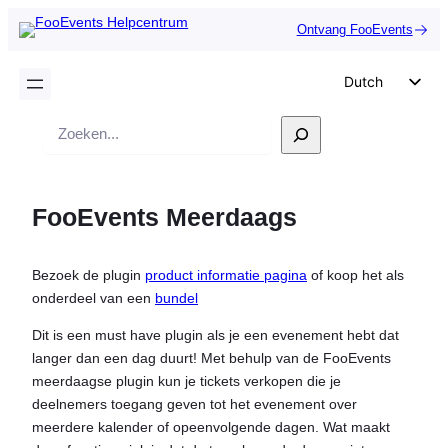
Ontvang FooEvents
Dutch
English
Zoek
German
op
Spanish
FooEvents Meerdaags
Italian
Portuguese
Bezoek de plugin
product informatie pagina
of koop het als
French
onderdeel van een
bundel
Polish
Dit is een must have plugin als je een evenement hebt dat
Czech
langer dan een dag duurt! Met behulp van de FooEvents
Greek
meerdaagse plugin kun je tickets verkopen die je
deelnemers toegang geven tot het evenement over
meerdere kalender of opeenvolgende dagen. Wat maakt