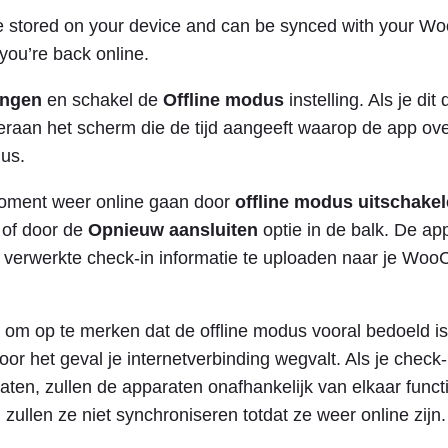
re stored on your device and can be synced with your
ou’re back online.
lingen
en schakel de
Offline modus
instelling. Als je dit 
eraan het scherm die de tijd aangeeft waarop de app ov
dus.
moment weer online gaan door
offline modus uitschake
of door de
Opnieuw aansluiten
optie in de balk. De ap
 verwerkte check-in informatie te uploaden naar je W
k om op te merken dat de offline modus vooral bedoeld is
oor het geval je internetverbinding wegvalt. Als je check
ten, zullen de apparaten onafhankelijk van elkaar functi
en zullen ze niet synchroniseren totdat ze weer online zijn.