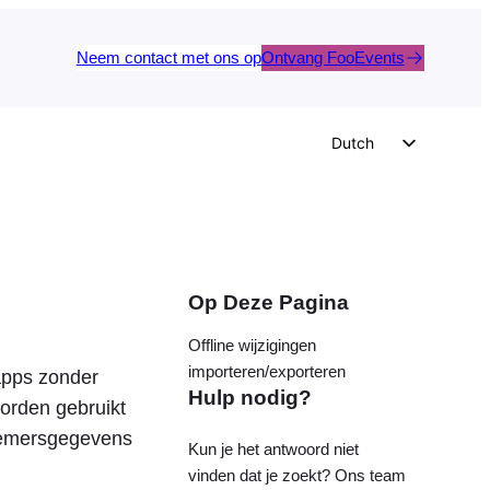
Neem contact met ons op
Ontvang FooEvents
Dutch
English
German
Spanish
Italian
Op Deze Pagina
Portuguese
Offline wijzigingen
French
importeren/exporteren
apps zonder
Hulp nodig?
Polish
orden gebruikt
Czech
lnemersgegevens
Kun je het antwoord niet
Greek
vinden dat je zoekt? Ons team