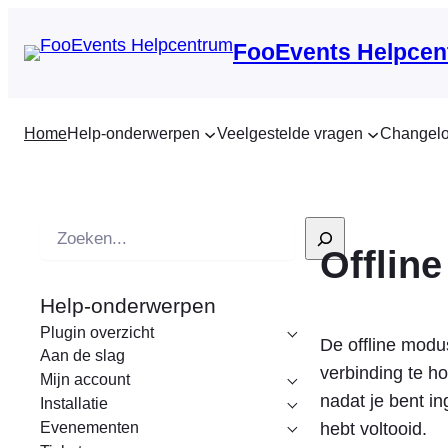
FooEvents Helpcen
Home
Help-onderwerpen
Veelgestelde vragen
Changel
Z
Offlin
o
e
Help-onderwerpen
k
Plugin overzicht
o
De offline modu
Aan de slag
p
verbinding te h
Mijn account
nadat je bent i
Installatie
Evenementen
hebt voltooid.