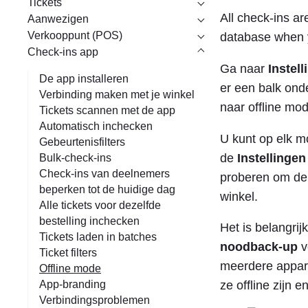
Tickets
All check-ins a
Aanwezigen
Verkooppunt (POS)
database when y
Check-ins app
Ga naar
Instel
De app installeren
er een balk ond
Verbinding maken met je winkel
naar offline mo
Tickets scannen met de app
Automatisch inchecken
U kunt op elk 
Gebeurtenisfilters
de
Instellingen
Bulk-check-ins
Check-ins van deelnemers
proberen om de
beperken tot de huidige dag
winkel.
Alle tickets voor dezelfde
bestelling inchecken
Het is belangrij
Tickets laden in batches
noodback-up
v
Ticket filters
meerdere appara
Offline mode
App-branding
ze offline zijn 
Verbindingsproblemen