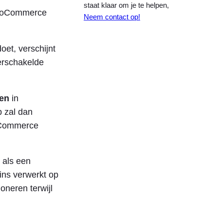
staat klaar om je te helpen,
 WooCommerce
Neem contact op!
doet, verschijnt
erschakelde
len
in
p zal dan
ooCommerce
 als een
-ins verwerkt op
oneren terwijl