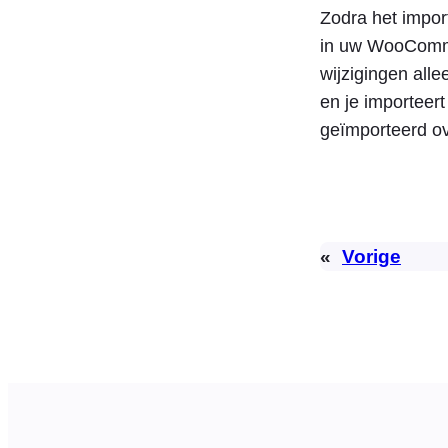
Zodra het import
in uw WooCommer
wijzigingen all
en je importeert
geïmporteerd o
«
Vorige