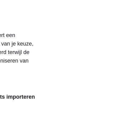
ert een
e van je keuze,
rd terwijl de
oniseren van
ts importeren