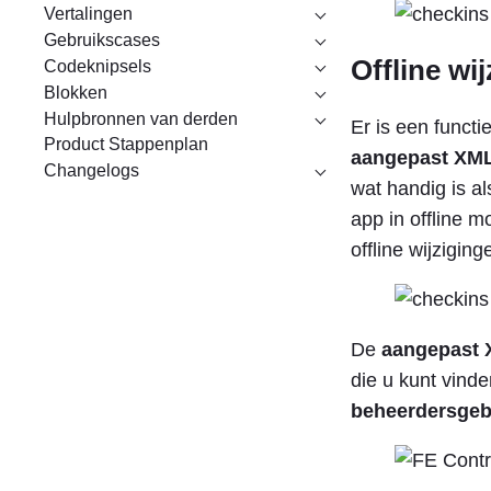
Vertalingen
Gebruikscases
Offline wi
Codeknipsels
Blokken
Hulpbronnen van derden
Er is een funct
Product Stappenplan
aangepast XM
Changelogs
wat handig is al
app in offline m
offline wijziging
De
aangepast 
die u kunt vind
beheerdersgeb