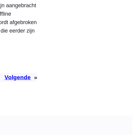
zijn aangebracht
fline
ordt afgebroken
die eerder zijn
Volgende
»