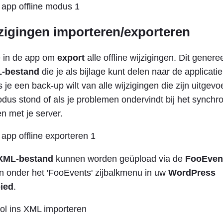
jzigingen importeren/exporteren
ie in de app om
export
alle offline wijzigingen. Dit genere
L-bestand
die je als bijlage kunt delen naar de applicati
s je een back-up wilt van alle wijzigingen die zijn uitgevoe
odus stond of als je problemen ondervindt bij het synchr
en met je server.
XML-bestand
kunnen worden geüpload via de
FooEven
en onder het 'FooEvents' zijbalkmenu in uw
WordPress
ied
.