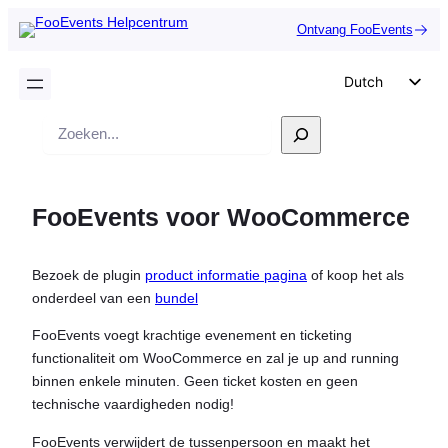
Ontvang FooEvents
Dutch
English
Zoek
German
op
Spanish
FooEvents voor WooCommerce
Italian
Portuguese
Bezoek de plugin
product informatie pagina
of koop het als
French
onderdeel van een
bundel
Polish
FooEvents voegt krachtige evenement en ticketing
Czech
functionaliteit om WooCommerce en zal je up and running
Greek
binnen enkele minuten. Geen ticket kosten en geen
technische vaardigheden nodig!
FooEvents verwijdert de tussenpersoon en maakt het