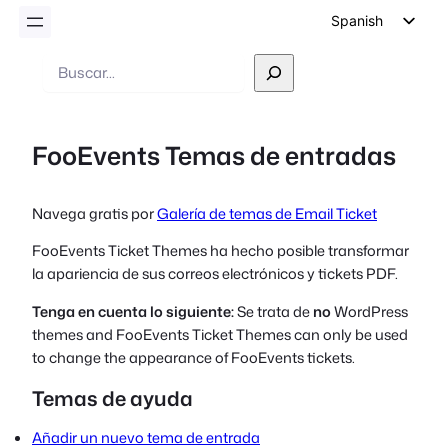
Spanish
English
Buscar
en
German
Dutch
FooEvents Temas de entradas
Italian
Portuguese
Navega gratis por
Galería de temas de Email Ticket
French
FooEvents Ticket Themes ha hecho posible transformar
Polish
la apariencia de sus correos electrónicos y tickets PDF.
Czech
Tenga en cuenta lo siguiente:
Se trata de
no
WordPress
Greek
themes and FooEvents Ticket Themes can only be used
to change the appearance of FooEvents tickets.
Temas de ayuda
Añadir un nuevo tema de entrada