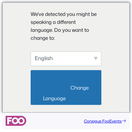
We've detected you might be
speaking a different
language. Do you want to
change to:
English
                        Change 
Language                    
Consigue FooEvents