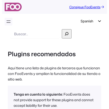
Consigue FooEvents
Spanish
English
Buscar
en
German
Dutch
Plugins recomendados
Italian
Portuguese
Aquí tiene una lista de plugins de terceros que funcionan
French
con FooEvents y amplían la funcionalidad de su tienda o
Polish
sitio web.
Czech
Greek
Tenga en cuenta lo siguiente:
FooEvents does
not provide support for these plugins and cannot
accept liability for their use.