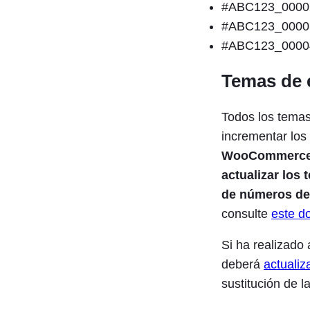
#ABC123_0000
#ABC123_0000
#ABC123_0000
Temas de 
Todos los temas
incrementar los
WooCommerce an
actualizar los
de números de 
consulte
este d
Si ha realizado
deberá
actuali
sustitución de l