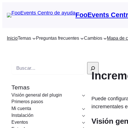
FooEvents Centr
Inicio
Temas
Preguntas frecuentes
Cambios
Mapa de c
B
Increm
u
s
Temas
c
Visión general del plugin
a
Puede configura
Primeros pasos
r
incrementales en
Mi cuenta
e
Instalación
Visión gen
n
Eventos