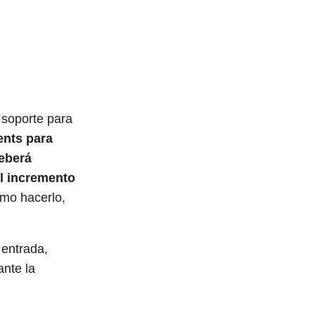
 soporte para
ents para
eberá
el incremento
ómo hacerlo,
 entrada,
ante la