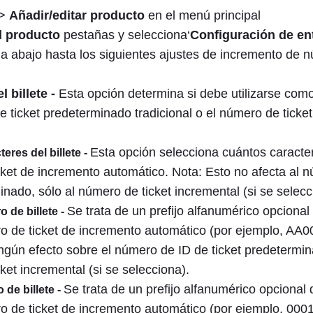
>
Añadir/editar producto
en el menú principal
l producto
pestañas y selecciona‘
Configuración de en
a abajo hasta los siguientes ajustes de incremento de 
l billete -
Esta opción determina si debe utilizarse como
 de ticket predeterminado tradicional o el número de tick
Esta opción selecciona cuántos caracte
eres del billete -
cket de incremento automático. Nota: Esto no afecta al 
inado, sólo al número de ticket incremental (si se selecc
Se trata de un prefijo alfanumérico opciona
o de billete -
o de ticket de incremento automático (por ejemplo, AA0
ingún efecto sobre el número de ID de ticket predetermin
ket incremental (si se selecciona).
Se trata de un prefijo alfanumérico opcional
 de billete -
o de ticket de incremento automático (por ejemplo, 000