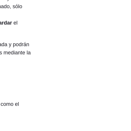
nado, sólo
ardar
el
cada y podrán
s mediante la
 como el