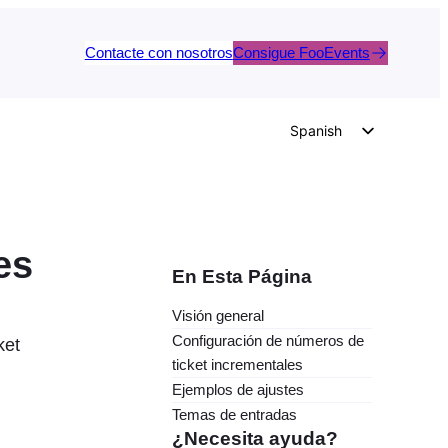
Contacte con nosotros
Consigue FooEvents
Spanish
English
German
Dutch
es
Italian
En Esta Página
Portuguese
Visión general
French
Configuración de números de
ket
Polish
ticket incrementales
Ejemplos de ajustes
Czech
Temas de entradas
Greek
¿Necesita ayuda?