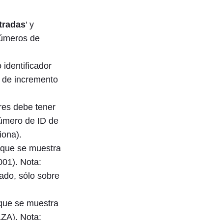
tradas
' y
números de
 identificador
et de incremento
res debe tener
número de ID de
iona).
l que se muestra
001). Nota:
ado, sólo sobre
 que se muestra
1ZA). Nota: