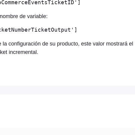
oCommerceEventsTicketID']
nombre de variable:
cketNumberTicketOutput']
a configuración de su producto, este valor mostrará el I
ket incremental.