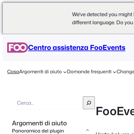
We've detected you might 
different language. Do you
Centro assistenza FooEvents
Casa
Argomenti di aiuto
Domande frequenti
Change
R
FooEv
i
c
Argomenti di aiuto
e
Panoramica del plugin
r