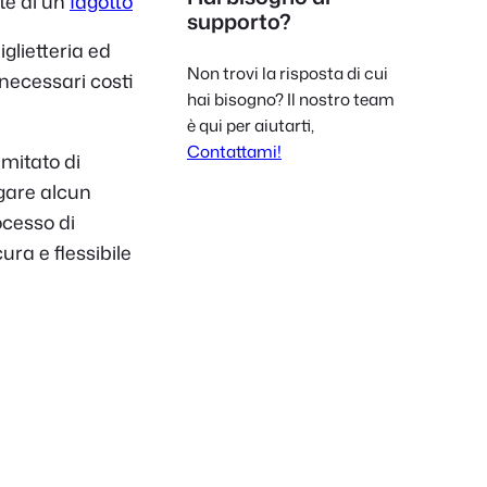
te di un
fagotto
supporto?
Polish
lietteria ed
Czech
Non trovi la risposta di cui
 necessari costi
Greek
hai bisogno? Il nostro team
è qui per aiutarti,
Contattami!
mitato di
agare alcun
ocesso di
cura e flessibile