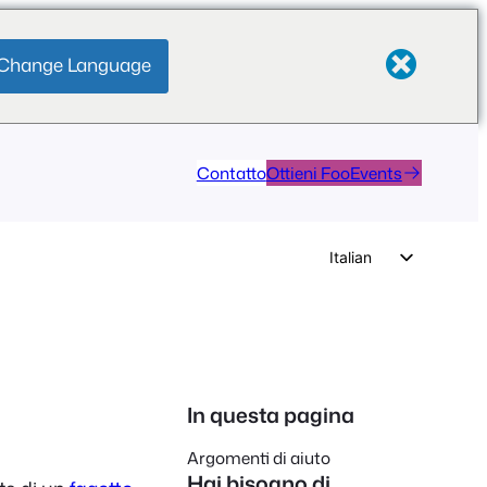
Change Language
Contatto
Ottieni FooEvents
Italian
English
German
Dutch
Spanish
In questa pagina
Portuguese
Argomenti di aiuto
French
Hai bisogno di