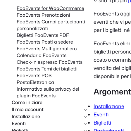
Visita il plugin
p
c
FooEvents for WooCommerce
FooEvents aggi
FooEvents Prenotazioni
a
eventi che vi p
FooEvents Campi partecipanti
personalizzati
per i biglietti 
Biglietti FooEvents PDF
FooEvents Posti a sedere
FooEvents elimi
FooEvents Multigiornaliero
biglietti perso
Calendario FooEvents
costo o commiss
Check-in espresso FooEvents
vendita dei bigli
FooEvents Temi dei biglietti
FooEvents POS
disponibile per l
PostaElettronica
Informativa sulla privacy del
Argomenti
plugin FooEvents
Come iniziare
Installazione
Il mio account
Eventi
Installazione
Biglietti
Eventi
Biglietti
Partecipanti