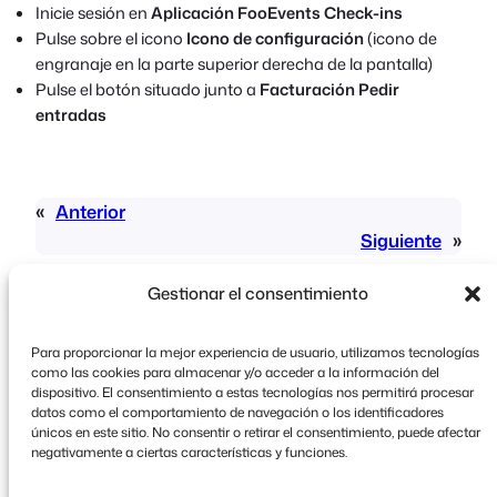
Inicie sesión en
Aplicación FooEvents Check-ins
Pulse sobre el icono
Icono de configuración
(icono de
engranaje en la parte superior derecha de la pantalla)
Pulse el botón situado junto a
Facturación Pedir
entradas
«
Anterior
Siguiente
»
Gestionar el consentimiento
Para proporcionar la mejor experiencia de usuario, utilizamos tecnologías
como las cookies para almacenar y/o acceder a la información del
dispositivo. El consentimiento a estas tecnologías nos permitirá procesar
datos como el comportamiento de navegación o los identificadores
Copyright © 2026 FooEvents. Todos los derechos
únicos en este sitio. No consentir o retirar el consentimiento, puede afectar
reservados.
negativamente a ciertas características y funciones.
Declaración de confidencialidad
|
Condiciones