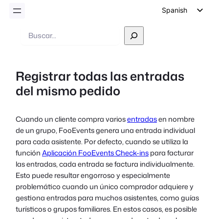
Spanish
English
Buscar
en
German
Dutch
Registrar todas las entradas
Italian
del mismo pedido
Portuguese
French
Cuando un cliente compra varios
entradas
en nombre
Polish
de un grupo, FooEvents genera una entrada individual
Czech
para cada asistente. Por defecto, cuando se utiliza la
función
Aplicación FooEvents Check-ins
para facturar
Greek
las entradas, cada entrada se factura individualmente.
Esto puede resultar engorroso y especialmente
problemático cuando un único comprador adquiere y
gestiona entradas para muchos asistentes, como guías
turísticos o grupos familiares. En estos casos, es posible