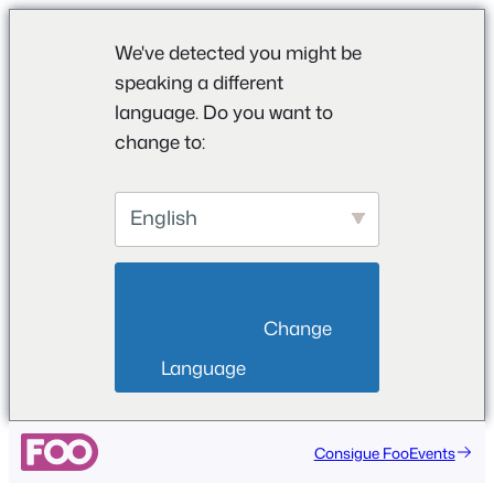
We've detected you might be
speaking a different
language. Do you want to
change to:
English
                        Change 
Language                    
Consigue FooEvents