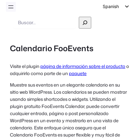
Spanish
English
Buscar
en
German
Dutch
Calendario FooEvents
Italian
Portuguese
Visite el plugin
página de información sobre el producto
o
French
adquirirlo como parte de un
paquete
Polish
Muestre sus eventos en un elegante calendario en su
Czech
sitio web WordPress. Los calendarios se pueden mostrar
Greek
usando simples shortcodes o widgets. Utilizando el
plugin gratuito FooEvents Calendar, puede convertir
cualquier entrada, página o post personalizado
WordPress en un evento y mostrarlo en una vista de
calendario. Este enfoque único asegura que el
Calendario FooEvents es super flexible y muy fácil de