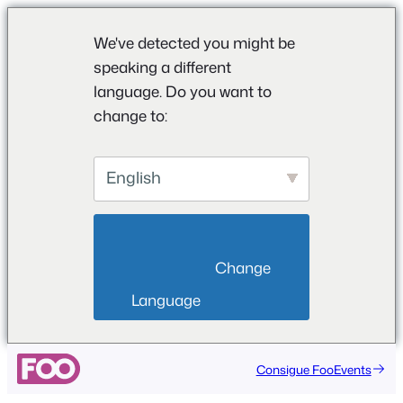
We've detected you might be
speaking a different
language. Do you want to
change to:
English
                        Change 
Language                    
Consigue FooEvents