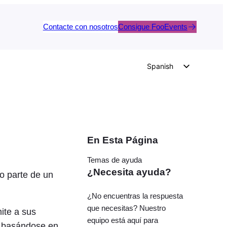
Contacte con nosotros
Consigue FooEvents
Spanish
English
German
Dutch
Italian
En Esta Página
Portuguese
Temas de ayuda
French
¿Necesita ayuda?
o parte de un
Polish
¿No encuentras la respuesta
Czech
que necesitas? Nuestro
ite a sus
Greek
equipo está aquí para
r basándose en