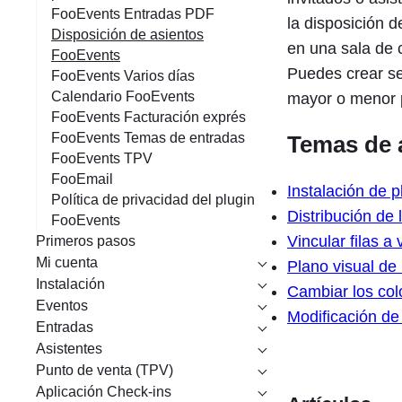
FooEvents Entradas PDF
la disposición d
Disposición de asientos
en una sala de c
FooEvents
Puedes crear sec
FooEvents Varios días
Calendario FooEvents
mayor o menor 
FooEvents Facturación exprés
FooEvents Temas de entradas
Temas de 
FooEvents TPV
FooEmail
Instalación de p
Política de privacidad del plugin
Distribución de 
FooEvents
Vincular filas a
Primeros pasos
Mi cuenta
Plano visual de 
Instalación
Cambiar los col
Eventos
Modificación de
Entradas
Asistentes
Punto de venta (TPV)
Aplicación Check-ins