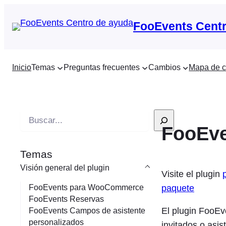
FooEvents Centr
Inicio
Temas
Preguntas frecuentes
Cambios
Mapa de c
B
FooEve
u
s
Temas
c
Visión general del plugin
a
Visite el plugin
r
paquete
FooEvents para WooCommerce
FooEvents Reservas
e
El plugin FooEv
FooEvents Campos de asistente
n
personalizados
invitados o asi