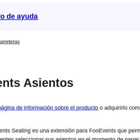
o de ayuda
arreteras
nts Asientos
página de información sobre el producto
o adquirirlo com
ents Seating es una extensión para FooEvents que perm
stentes seleccionar sus asientos en el momento de paga