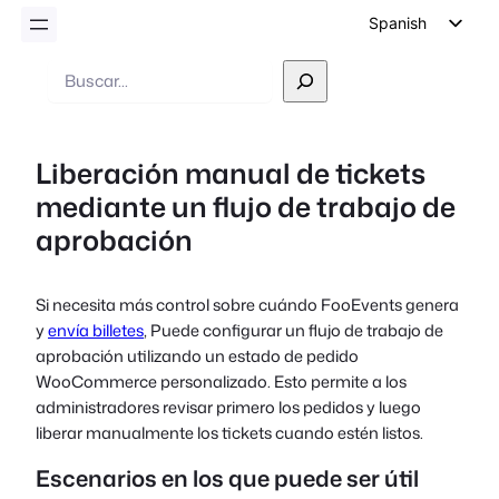
Spanish
English
Buscar
en
German
Dutch
Liberación manual de tickets
Italian
mediante un flujo de trabajo de
Portuguese
aprobación
French
Polish
Si necesita más control sobre cuándo FooEvents genera
Czech
y
envía billetes
, Puede configurar un flujo de trabajo de
Greek
aprobación utilizando un estado de pedido
WooCommerce personalizado. Esto permite a los
administradores revisar primero los pedidos y luego
liberar manualmente los tickets cuando estén listos.
Escenarios en los que puede ser útil